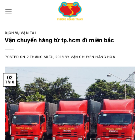
Skip
to
content
DỊCH VỤ VẬN TẢI
Vận chuyển hàng từ tp.hcm đi miền bắc
POSTED ON
2 THÁNG MƯỜI, 2018
BY
VẬN CHUYỂN HÀNG HÓA
02
Th10