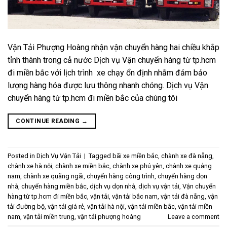
Vận Tải Phượng Hoàng nhận vận chuyển hàng hai chiều khắp
tỉnh thành trong cả nước Dịch vụ Vận chuyển hàng từ tp.hcm
đi miền bắc với lịch trình xe chạy ổn định nhằm đảm bảo
lượng hàng hóa được lưu thông nhanh chóng. Dịch vụ Vận
chuyển hàng từ tp.hcm đi miền bắc của chúng tôi
CONTINUE READING
→
Posted in
Dịch Vụ Vận Tải
|
Tagged
bãi xe miền bắc
,
chành xe đà nẵng
,
chành xe hà nội
,
chành xe miền bắc
,
chành xe phú yên
,
chành xe quảng
nam
,
chành xe quãng ngãi
,
chuyển hàng công trình
,
chuyển hàng dọn
nhà
,
chuyển hàng miền bắc
,
dịch vụ dọn nhà
,
dịch vụ vận tải
,
Vận chuyển
hàng từ tp.hcm đi miền bắc
,
vận tải
,
vận tải bắc nam
,
vận tải đà nẵng
,
vận
tải đường bộ
,
vận tải giá rẻ
,
vận tải hà nội
,
vận tải miền bắc
,
vận tải miền
nam
,
vận tải miền trung
,
vận tải phượng hoàng
Leave a comment