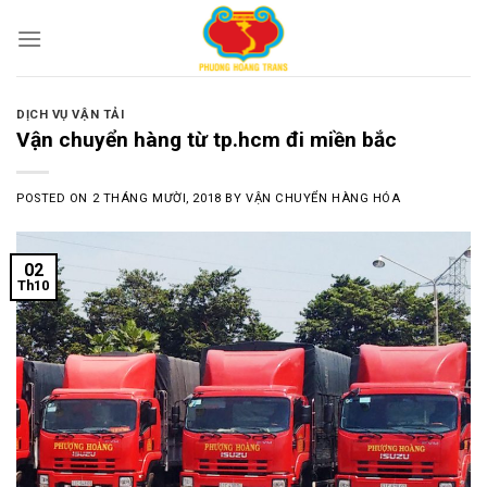
Skip
to
content
DỊCH VỤ VẬN TẢI
Vận chuyển hàng từ tp.hcm đi miền bắc
POSTED ON
2 THÁNG MƯỜI, 2018
BY
VẬN CHUYỂN HÀNG HÓA
02
Th10