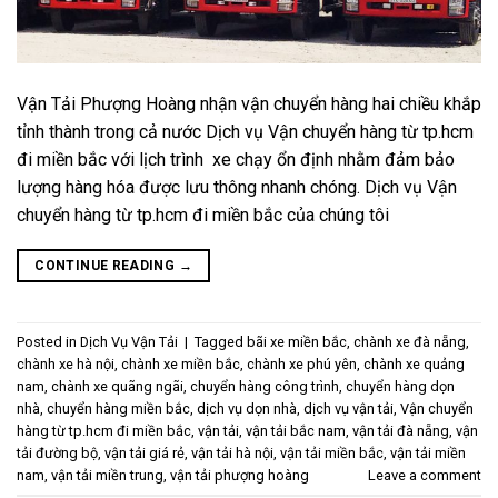
Vận Tải Phượng Hoàng nhận vận chuyển hàng hai chiều khắp
tỉnh thành trong cả nước Dịch vụ Vận chuyển hàng từ tp.hcm
đi miền bắc với lịch trình xe chạy ổn định nhằm đảm bảo
lượng hàng hóa được lưu thông nhanh chóng. Dịch vụ Vận
chuyển hàng từ tp.hcm đi miền bắc của chúng tôi
CONTINUE READING
→
Posted in
Dịch Vụ Vận Tải
|
Tagged
bãi xe miền bắc
,
chành xe đà nẵng
,
chành xe hà nội
,
chành xe miền bắc
,
chành xe phú yên
,
chành xe quảng
nam
,
chành xe quãng ngãi
,
chuyển hàng công trình
,
chuyển hàng dọn
nhà
,
chuyển hàng miền bắc
,
dịch vụ dọn nhà
,
dịch vụ vận tải
,
Vận chuyển
hàng từ tp.hcm đi miền bắc
,
vận tải
,
vận tải bắc nam
,
vận tải đà nẵng
,
vận
tải đường bộ
,
vận tải giá rẻ
,
vận tải hà nội
,
vận tải miền bắc
,
vận tải miền
nam
,
vận tải miền trung
,
vận tải phượng hoàng
Leave a comment