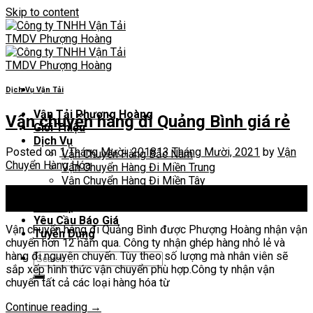
Skip to content
Dịch Vụ Vận Tải
Vận Tải Phượng Hoàng
Vận chuyển hàng đi Quảng Bình giá rẻ
Giới Thiệu
Dịch Vụ
Posted on
1 Tháng Mười, 2018
13 Tháng Mười, 2021
by
Vận
Vận Chuyển Hàng Bắc Nam
Chuyển Hàng Hóa
Vận Chuyển Hàng Đi Miền Trung
Vận Chuyển Hàng Đi Miền Tây
01
Tin Tức
Th10
Liên Hệ
Yêu Cầu Báo Giá
Vận chuyển hàng đi Quảng Bình được Phượng Hoàng nhận vận
Tuyển Dụng
chuyển hơn 12 năm qua. Công ty nhận ghép hàng nhỏ lẻ và
hàng đi nguyên chuyến. Tùy theo số lượng mà nhân viên sẽ
sắp xếp hình thức vận chuyển phù hợp.Công ty nhận vận
chuyển tất cả các loại hàng hóa từ
Continue reading
→