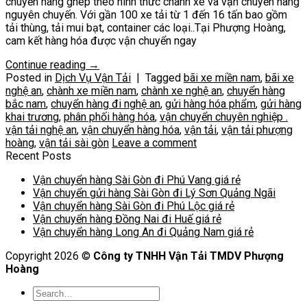
chuyển hàng ghép theo hình thức chành xe và vận chuyển hàng
nguyên chuyến. Với gần 100 xe tải từ 1 đến 16 tấn bao gồm
tải thùng, tải mui bạt, container các loại..Tại Phượng Hoàng,
cam kết hàng hóa được vận chuyển ngay
Continue reading
→
Posted in
Dịch Vụ Vận Tải
|
Tagged
bãi xe miền nam
,
bãi xe
nghệ an
,
chành xe miền nam
,
chành xe nghệ an
,
chuyển hàng
bắc nam
,
chuyển hàng đi nghệ an
,
gửi hàng hóa phẩm
,
gửi hàng
khai trương
,
phân phối hàng hóa
,
vận chuyển chuyên nghiệp .
vận tải nghệ an
,
vận chuyển hàng hóa
,
vận tải
,
vận tải phượng
hoàng
,
vận tải sài gòn
Leave a comment
Recent Posts
Vận chuyển hàng Sài Gòn đi Phú Vang giá rẻ
Vận chuyển gửi hàng Sài Gòn đi Lý Sơn Quảng Ngãi
Vận chuyển hàng Sài Gòn đi Phú Lộc giá rẻ
Vận chuyển hàng Đồng Nai đi Huế giá rẻ
Vận chuyển hàng Long An đi Quảng Nam giá rẻ
Copyright 2026 ©
Công ty TNHH Vận Tải TMDV Phượng
Hoàng