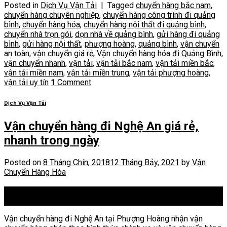
Posted in
Dịch Vụ Vận Tải
|
Tagged
chuyển hàng bắc nam
,
chuyển hàng chuyên nghiệp
,
chuyển hàng công trình đi quảng
bình
,
chuyển hàng hóa
,
chuyển hàng nội thất đi quảng bình
,
chuyển nhà trọn gói
,
dọn nhà về quảng bình
,
gửi hàng đi quảng
bình
,
gửi hàng nội thất
,
phượng hoàng
,
quảng bình
,
vận chuyển
an toàn
,
vận chuyển giá rẻ
,
Vận chuyển hàng hóa đi Quảng Bình
,
vận chuyển nhanh
,
vận tải
,
vận tải bắc nam
,
vận tải miền bắc
,
vận tải miền nam
,
vận tải miền trung
,
vận tải phượng hoàng
,
vận tải uy tín
1
Comment
Dịch Vụ Vận Tải
Vận chuyển hàng đi Nghệ An giá rẻ,
nhanh trong ngày
Posted on
8 Tháng Chín, 2018
12 Tháng Bảy, 2021
by
Vận
Chuyển Hàng Hóa
08
Th9
Vận chuyển hàng đi Nghệ An tại Phượng Hoàng nhận vận