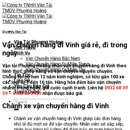
Skip
to
content
Dịch Vụ Vận Tải
Vận Tải Phượng Hoàng
Vận chuyển hàng đi Vinh giá rẻ, đi trong
Giới Thiệu
ngày
Dịch Vụ
Vận Chuyển Hàng Bắc Nam
Vận Chuyển Hàng Đi Miền Trung
Vận tải Phượng Hoàng nhận vận chuyển hàng đi Vinh theo
Vận Chuyển Hàng Đi Miền Tây
hình thức ghép hàng và vận chuyển nguyên chuyến.
Tin Tức
Chúng tôi có hơn 12 năm kinh nghiệm, sở hữu gần 100 xe
Liên Hệ
các loại từ 1 đến 16 tấn. Hàng hóa đảm bảo vận chuyển
Yêu Cầu Báo Giá
nhanh trong ngày, giá cước cạnh tranh. Liên hệ
0932 68 39
Tuyển Dụng
59 – 0938 85 3959
nhận được báo giá.
Chành xe vận chuyển hàng đi Vinh
Chành xe vận chuyển hàng đi Vinh ghép các đơn hàng
nhỏ lẻ đủ một xe để vận chuyển. Nhân viên sẽ sắp xếp,
phân loại hàng kỹ lưỡng để đảm bảo an toàn hàng hóa.