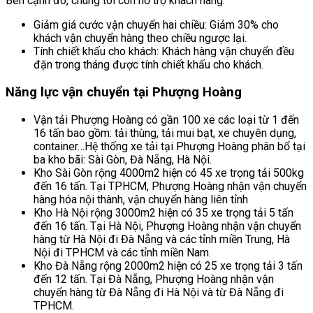
Bên cạnh đó, chúng tôi còn hỗ trợ khách hàng:
Giảm giá cước vận chuyển hai chiều: Giảm 30% cho
khách vận chuyển hàng theo chiều ngược lại.
Tính chiết khấu cho khách: Khách hàng vận chuyển đều
đặn trong tháng được tính chiết khấu cho khách.
Năng lực vận chuyển tại Phượng Hoàng
Vận tải Phượng Hoàng có gần 100 xe các loại từ 1 đến
16 tấn bao gồm: tải thùng, tải mui bạt, xe chuyên dụng,
container…Hệ thống xe tải tại Phượng Hoàng phân bổ tại
ba kho bãi: Sài Gòn, Đà Nẵng, Hà Nội.
Kho Sài Gòn rộng 4000m2 hiện có 45 xe trọng tải 500kg
đến 16 tấn. Tại TPHCM, Phượng Hoàng nhận vận chuyển
hàng hóa nội thành, vận chuyển hàng liên tỉnh
Kho Hà Nội rộng 3000m2 hiện có 35 xe trọng tải 5 tấn
đến 16 tấn. Tại Hà Nội, Phượng Hoàng nhận vận chuyển
hàng từ Hà Nội đi Đà Nẵng và các tỉnh miền Trung, Hà
Nội đi TPHCM và các tỉnh miền Nam.
Kho Đà Nẵng rộng 2000m2 hiện có 25 xe trọng tải 3 tấn
đến 12 tấn. Tại Đà Nẵng, Phượng Hoàng nhận vận
chuyển hàng từ Đà Nẵng đi Hà Nội và từ Đà Nẵng đi
TPHCM.