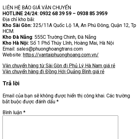
LIÊN HỆ BÁO GIÁ VẬN CHUYỂN
HOTLINE 24/24: 0932 68 39 59 – 0938 85 3959
Địa chỉ kho bãi:
Kho Sài Gòn:
325/11A Quốc Lộ 1A, An Phú Đông, Quận 12, Tp
HCM.
Kho Đà Nẵng
: 555C Trường Chinh, Đà Nẵng
Kho Hà Nội:
Số 1 Phố Thúy Lĩnh, Hoàng Mai, Hà Nội
Email: sales@phuonghoangtrans.com
Website:
https://vantaiphuonghoang.com.vn/
Vận chuyển hàng từ Sài Gòn đi Phủ Lý Hà Nam giá rẻ
Vận chuyển hàng đi Đồng Hới Quảng Bình giá rẻ
Trả lời
Email của bạn sẽ không được hiển thị công khai.
Các trường
bắt buộc được đánh dấu
*
Bình luận
*