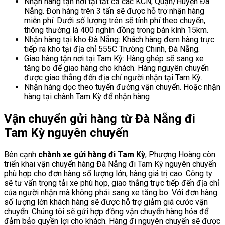
Nhận hàng tận nơi tại tất cả các KCN, Quận/Huyện Đà
Nẵng. Đơn hàng trên 3 tấn sẽ được hỗ trợ nhận hàng
miễn phí. Dưới số lượng trên sẽ tính phí theo chuyến,
thông thường là 400 nghìn đồng trong bán kính 15km.
Nhận hàng tại kho Đà Nẵng: Khách hàng đem hàng trực
tiếp ra kho tại địa chỉ 555C Trường Chinh, Đà Nẵng.
Giao hàng tận nơi tại Tam Kỳ: Hàng ghép sẽ sang xe
tăng bo để giao hàng cho khách. Hàng nguyên chuyến
được giao thẳng đến địa chỉ người nhận tại Tam Kỳ.
Nhận hàng dọc theo tuyến đường vận chuyển. Hoặc nhận
hàng tại chành Tam Kỳ để nhận hàng
Vận chuyển gửi hàng từ Đà Nẵng đi
Tam Kỳ nguyên chuyến
Bên cạnh
chành xe gửi hàng đi Tam Kỳ
, Phượng Hoàng còn
triển khai vận chuyển hàng Đà Nẵng đi Tam Kỳ nguyên chuyến
phù hợp cho đơn hàng số lượng lớn, hàng giá trị cao. Công ty
sẽ tư vấn trọng tải xe phù hợp, giao thẳng trực tiếp đến địa chỉ
của người nhận mà không phải sang xe tăng bo. Với đơn hàng
số lượng lớn khách hàng sẽ được hỗ trợ giảm giá cước vận
chuyển. Chúng tôi sẽ gửi hợp đồng vận chuyển hàng hóa để
đảm bảo quyền lợi cho khách. Hàng đi nguyên chuyến sẽ được