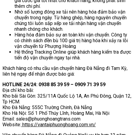
giá cước giá tốt nhất cho khách hàng, không phát sinh
thêm chi phí.
Nhờ số lượng đông xe tải nên hàng hóa đảm bảo vận
chuyển trong ngày. Từ hàng ghép, hàng nguyên chuyến
chúng tôi luôn sắp xếp xe tải nhận hàng vận chuyển
nhanh chóng cho khách.
Hàng hóa đảm bảo sự an toàn khi vận chuyển. Công ty
có chính sách đền bù 100 giá trị hàng hóa khi xảy ra lỗi
vận chuyển từ Phượng Hoàng
Hệ thống Tracking Online giúp khách hàng kiểm tra được
tiến độ vận chuyển ngay tại nhà.
Khách hàng có nhu cầu vận chuyển hàng Đà Nẵng đi Tam Kỳ,
liên hệ ngay để nhận được báo giá:
HOTLINE 24/24: 0938 85 39 59 – 0909 71 39 59
Địa chỉ kho bãi:
Kho bãi Sài Gòn: 325/11A Quốc Lộ 1A, An Phú Đông, Quận 12,
Tp HCM.
Kho Đà Nẵng: 555C Trường Chinh, Đà Nẵng
Kho Hà Nội: Số 1 Phố Thúy Lĩnh, Hoàng Mai, Hà Nội
Email: sales@phuonghoangtrans.com
Website:
https://vantaiphuonghoang.com.vn/