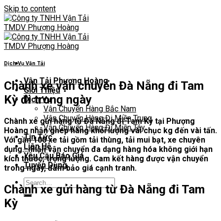
Skip to content
Dịch Vụ Vận Tải
Vận Tải Phượng Hoàng
Chành xe vận chuyển Đà Nẵng đi Tam
Giới Thiệu
Kỳ đi trong ngày
Dịch Vụ
Vận Chuyển Hàng Bắc Nam
Vận Chuyển Hàng Đi Miền Trung
Chành xe gửi hàng từ Đà Nẵng đi Tam Kỳ tại Phượng
Vận Chuyển Hàng Đi Miền Tây
Hoàng nhận ghép hàng khối lượng vài chục kg đến vài tấn.
Tin Tức
Với gần 100 xe tải gồm tải thùng, tải mui bạt, xe chuyên
Liên Hệ
dụng…nhận vận chuyển đa dạng hàng hóa không giới hạn
Yêu Cầu Báo Giá
kích thước, trọng lượng. Cam kết hàng được vận chuyển
Tuyển Dụng
trong ngày, đảm bảo giá cạnh tranh.
Chành xe gửi hàng từ Đà Nẵng đi Tam
Kỳ