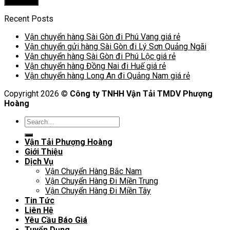
Recent Posts
Vận chuyển hàng Sài Gòn đi Phú Vang giá rẻ
Vận chuyển gửi hàng Sài Gòn đi Lý Sơn Quảng Ngãi
Vận chuyển hàng Sài Gòn đi Phú Lộc giá rẻ
Vận chuyển hàng Đồng Nai đi Huế giá rẻ
Vận chuyển hàng Long An đi Quảng Nam giá rẻ
Copyright 2026 ©
Công ty TNHH Vận Tải TMDV Phượng
Hoàng
Vận Tải Phượng Hoàng
Giới Thiệu
Dịch Vụ
Vận Chuyển Hàng Bắc Nam
Vận Chuyển Hàng Đi Miền Trung
Vận Chuyển Hàng Đi Miền Tây
Tin Tức
Liên Hệ
Yêu Cầu Báo Giá
Tuyển Dụng