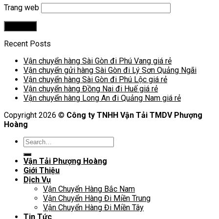
Trang web
Recent Posts
Vận chuyển hàng Sài Gòn đi Phú Vang giá rẻ
Vận chuyển gửi hàng Sài Gòn đi Lý Sơn Quảng Ngãi
Vận chuyển hàng Sài Gòn đi Phú Lộc giá rẻ
Vận chuyển hàng Đồng Nai đi Huế giá rẻ
Vận chuyển hàng Long An đi Quảng Nam giá rẻ
Copyright 2026 ©
Công ty TNHH Vận Tải TMDV Phượng
Hoàng
Vận Tải Phượng Hoàng
Giới Thiệu
Dịch Vụ
Vận Chuyển Hàng Bắc Nam
Vận Chuyển Hàng Đi Miền Trung
Vận Chuyển Hàng Đi Miền Tây
Tin Tức