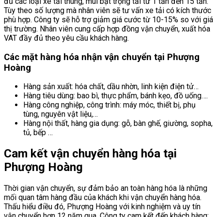
đủ các loại xe tải thùng, mui bạt trọng tải từ 1 tấn đến 15 tấn.
Tùy theo số lượng mà nhân viên sẽ tư vấn xe tải có kích thước
phù hợp. Công ty sẽ hỗ trợ giảm giá cước từ 10-15% so với giá
thị trường. Nhân viên cung cấp hợp đồng vận chuyển, xuất hóa
VAT đầy đủ theo yêu cầu khách hàng.
Các mặt hàng hóa nhận vận chuyển tại Phượng
Hoàng
Hàng sản xuất: hóa chất, dầu nhờn, linh kiện điện tử…
Hàng tiêu dùng: bao bì, thực phẩm, bánh kẹo, đồ uống….
Hàng công nghiệp, công trình: máy móc, thiết bị, phụ
tùng, nguyên vật liệu,…
Hàng nội thất, hàng gia dụng: gỗ, bàn ghế, giường, sopha,
tủ, bếp …
Cam kết vận chuyển hàng hóa tại
Phượng Hoàng
Thời gian vận chuyển, sự đảm bảo an toàn hàng hóa là những
mối quan tâm hàng đầu của khách khi vận chuyển hàng hóa.
Thấu hiểu điều đó, Phượng Hoàng với kinh nghiệm và uy tín
vận chuyển hơn 12 năm qua. Công ty cam kết đến khách hàng: