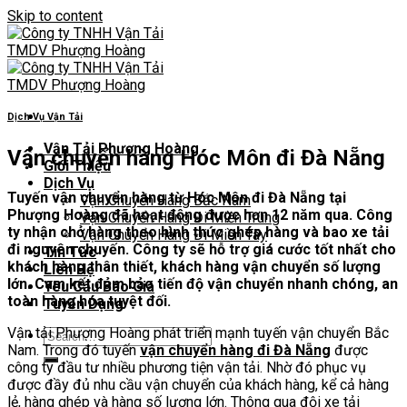
Skip to content
Dịch Vụ Vận Tải
Vận Tải Phượng Hoàng
Vận chuyển hàng Hóc Môn đi Đà Nẵng
Giới Thiệu
Dịch Vụ
Tuyến vận chuyển hàng từ Hóc Môn đi Đà Nẵng tại
Vận Chuyển Hàng Bắc Nam
Phượng Hoàng đã hoạt động được hơn 12 năm qua. Công
Vận Chuyển Hàng Đi Miền Trung
ty nhận chở hàng theo hình thức ghép hàng và bao xe tải
Vận Chuyển Hàng Đi Miền Tây
đi nguyên chuyến. Công ty sẽ hỗ trợ giá cước tốt nhất cho
Tin Tức
khách hàng thân thiết, khách hàng vận chuyển số lượng
Liên Hệ
lớn. Cam kết đảm bảo tiến độ vận chuyển nhanh chóng, an
Yêu Cầu Báo Giá
toàn hàng hóa tuyệt đối.
Tuyển Dụng
Vận tải Phượng Hoàng phát triển mạnh tuyến vận chuyển Bắc
Nam. Trong đó tuyến
vận chuyển hàng đi Đà Nẵng
được
công ty đầu tư nhiều phương tiện vận tải. Nhờ đó phục vụ
được đầy đủ nhu cầu vận chuyển của khách hàng, kể cả hàng
lẻ, hàng ghép và hàng số lượng lớn. Thông qua đội xe tải