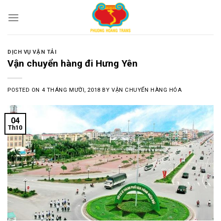
Skip
to
content
DỊCH VỤ VẬN TẢI
Vận chuyển hàng đi Hưng Yên
POSTED ON
4 THÁNG MƯỜI, 2018
BY
VẬN CHUYỂN HÀNG HÓA
04
Th10