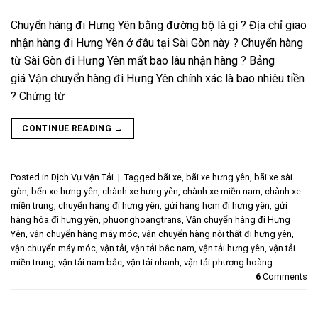
Chuyển hàng đi Hưng Yên bằng đường bộ là gì ? Địa chỉ giao
nhận hàng đi Hưng Yên ở đâu tại Sài Gòn này ? Chuyển hàng
từ Sài Gòn đi Hưng Yên mất bao lâu nhận hàng ? Bảng
giá Vận chuyển hàng đi Hưng Yên chính xác là bao nhiêu tiền
? Chứng từ
CONTINUE READING
→
Posted in
Dịch Vụ Vận Tải
|
Tagged
bãi xe
,
bãi xe hưng yên
,
bãi xe sài
gòn
,
bến xe hưng yên
,
chành xe hưng yên
,
chành xe miền nam
,
chành xe
miền trung
,
chuyển hàng đi hưng yên
,
gửi hàng hcm đi hưng yên
,
gửi
hàng hóa đi hưng yên
,
phuonghoangtrans
,
Vận chuyển hàng đi Hưng
Yên
,
vận chuyển hàng máy móc
,
vận chuyển hàng nội thất đi hưng yên
,
vận chuyển máy móc
,
vận tải
,
vận tải bắc nam
,
vận tải hưng yên
,
vận tải
miền trung
,
vận tải nam bắc
,
vận tải nhanh
,
vận tải phượng hoàng
6
Comments