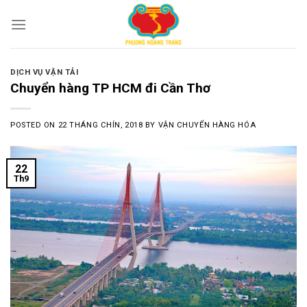
Skip
to
content
DỊCH VỤ VẬN TẢI
Chuyển hàng TP HCM đi Cần Thơ
POSTED ON
22 THÁNG CHÍN, 2018
BY
VẬN CHUYỂN HÀNG HÓA
22
Th9