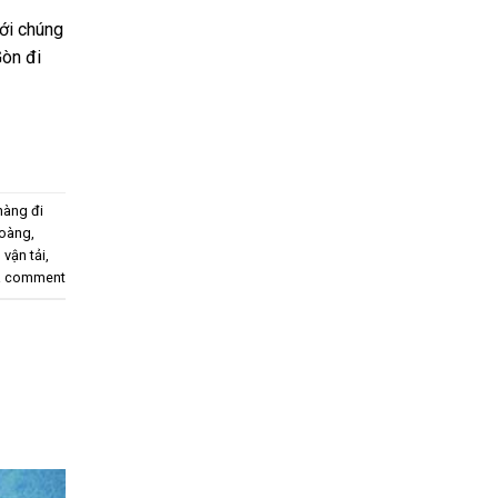
ới chúng
Gòn đi
hàng đi
hoàng
,
,
vận tải
,
a comment