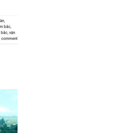
oàn
,
am bắc
,
m bắc
,
vận
a comment