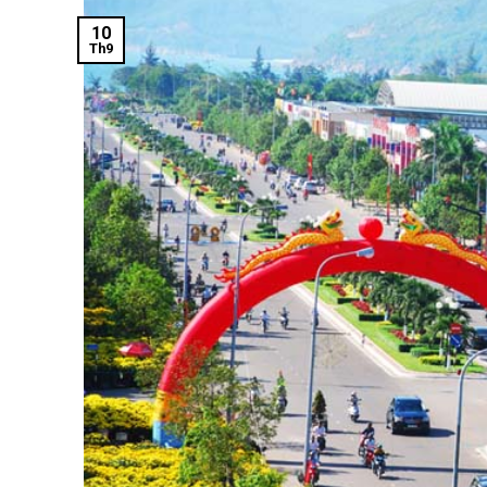
10
Th9