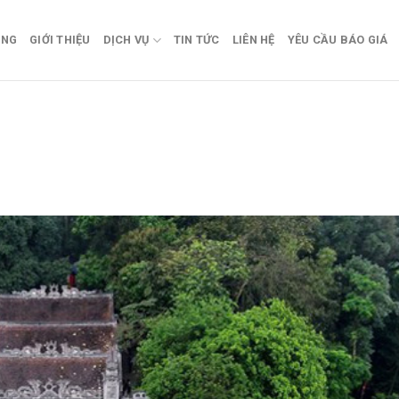
ÀNG
GIỚI THIỆU
DỊCH VỤ
TIN TỨC
LIÊN HỆ
YÊU CẦU BÁO GIÁ