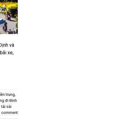
Định và
bãi xe,
iền trung
,
ng đi Bình
 tải sài
a comment