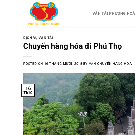
Skip
to
VẬN TẢI PHƯỢNG HO
content
DỊCH VỤ VẬN TẢI
Chuyển hàng hóa đi Phú Thọ
POSTED ON
16 THÁNG MƯỜI, 2018
BY
VẬN CHUYỂN HÀNG HÓA
16
Th10