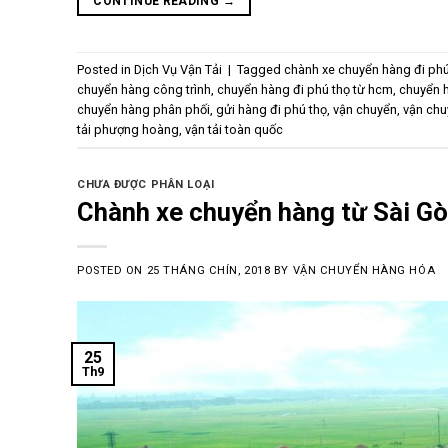
CONTINUE READING
→
Posted in
Dịch Vụ Vận Tải
|
Tagged
chành xe chuyển hàng đi phú
chuyển hàng công trình
,
chuyển hàng đi phú thọ từ hcm
,
chuyển 
chuyển hàng phân phối
,
gửi hàng đi phú thọ
,
vận chuyển
,
vận chu
tải phượng hoàng
,
vận tải toàn quốc
CHƯA ĐƯỢC PHÂN LOẠI
Chành xe chuyển hàng từ Sài Gò
POSTED ON
25 THÁNG CHÍN, 2018
BY
VẬN CHUYỂN HÀNG HÓA
25
Th9