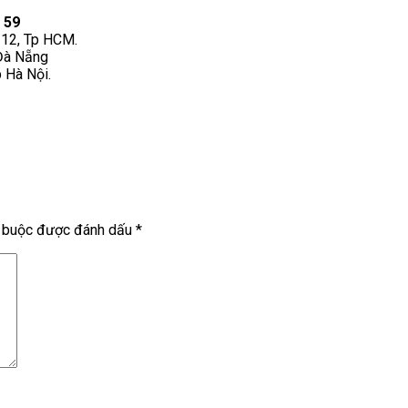
 59
12, Tp HCM.
Đà Nẵng
 Hà Nội.
t buộc được đánh dấu
*