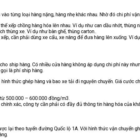
vào từng loại hàng nặng, hàng nhẹ khác nhau. Nhờ đó chi phí vận
ó thể xếp chồng hàng hóa lên nhau. Ví dụ như can dầu nhớt, thùng
ch thùng xe. Ví dụ như bàn ghế, thùng carton..
ếp, cần phải dùng xe cẩu, xe nâng để đưa hàng lên xuống. Ví dụ n
í cho ship hàng. Có nhiều cửa hàng không áp dụng chi phí này nhưn
gọi là phí ship hàng.
hình thức ghép hàng và bao xe tải đi nguyên chuyến. Giá cước ch
sẽ từ 500.000 – 600.000 đồng/m3.
 chính xác, công ty cần phải có đầy đủ thông tin hàng hóa của kh
ược lại theo tuyến đường Quốc lộ 1A. Với hình thức vận chuyển gh
àng.