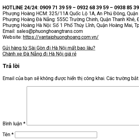
HOTLINE 24/24: 0909 71 39 59 – 0932 68 39 59 – 0938 85 39
Phượng Hoàng HCM: 325/11A Quốc Lộ 1A, An Phú Đông, Quận 
Phượng Hoàng Đà Nẵng: 555C Trường Chinh, Quận Thanh Khê, 
Phượng Hoàng Hà Nội: Số 1 Phố Thúy Lĩnh, Quận Hoàng Mai, Tp
Email: sales@phuonghoangtrans.com
Website:
https://vantaiphuonghoang.com.vn/
Gửi hàng từ Sài Gòn đi Hà Nội mất bao lâu?
Chành xe Đà Nẵng đi Hà Nội giá rẻ
Trả lời
Email của bạn sẽ không được hiển thị công khai.
Các trường bắ
Bình luận
*
Tên
*