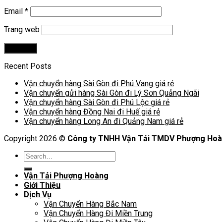
Email
*
Trang web
Recent Posts
Vận chuyển hàng Sài Gòn đi Phú Vang giá rẻ
Vận chuyển gửi hàng Sài Gòn đi Lý Sơn Quảng Ngãi
Vận chuyển hàng Sài Gòn đi Phú Lộc giá rẻ
Vận chuyển hàng Đồng Nai đi Huế giá rẻ
Vận chuyển hàng Long An đi Quảng Nam giá rẻ
Copyright 2026 ©
Công ty TNHH Vận Tải TMDV Phượng Ho
Vận Tải Phượng Hoàng
Giới Thiệu
Dịch Vụ
Vận Chuyển Hàng Bắc Nam
Vận Chuyển Hàng Đi Miền Trung